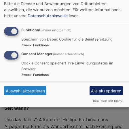
Bitte die Dienste und Anwendungen von Drittanbietern
Glaubensverkündigung an Kinder und Jugendliche
auswählen, die wir nutzen möchten.
Für weitere Informationen
anlässlich von Erstkommunion und Firmung, in
bitte unsere
Datenschutzhinweise
lesen.
Jugendverbänden, in karitativen Einrichtungen und
Projekten.
Funktional
(immer erforderlich)
Wichtige Tage/Feste für Katholiken sind …
Speichern von Daten: Cookie für die Benutzersitzung
Zweck
:
Funktional
Neben den christlichen Hauptfesten Weihnachten und
Consent Manager
(immer erforderlich)
Ostern, die für alle Christinnen und Christen wichtig
Cookie Consent speichert Ihre Einwilligungsstatus im
sind, gibt es in der katholischen Kirche die Marienfeste
Browser
(z.B. Mariä Himmelfahrt) und Feste der Heiligen. Im
Zweck
:
Funktional
Fest Fronleichnam wird die Gegenwart Christi im
Sakrament der Eucharistie gefeiert.
Auswahl akzeptieren
Alle akzeptieren
Katholiken in München
Realisiert mit Klaro!
Seit wann?
Um das Jahr 724 kam der Heilige Korbinian aus
Arpajon bei Paris als Wanderbischof nach Freising und