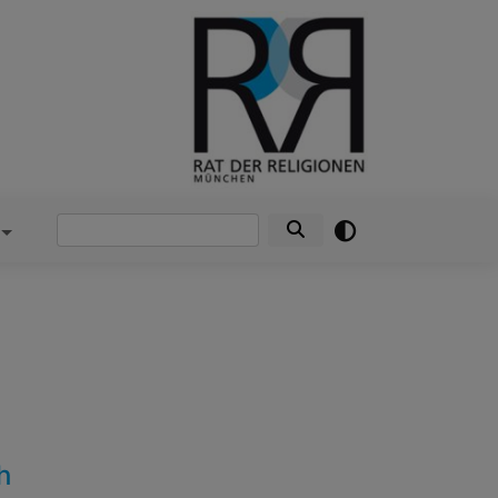
Suche
h