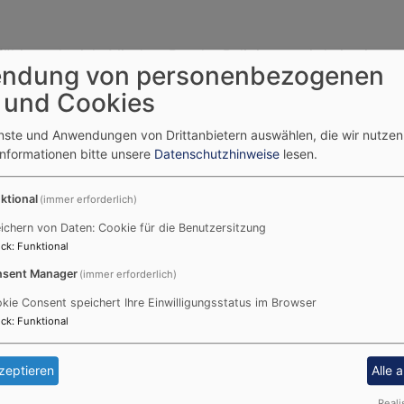
lfältig und reich. Mit dem Rat der Religionen wird eine inte
ndung von personenbezogenen
 bringen und zu führen, wenn es um den Frieden und die Me
 und Cookies
erung geht. Die freie Religionsausübung ist ein im Grundge
enste und Anwendungen von Drittanbietern auswählen, die wir nutze
Informationen bitte unsere
Datenschutzhinweise
lesen.
 sechs Religionsgemeinschaften, die einen achtköpfigen Spr
ligionsgemeinschaften entsenden ihre Delegierten eigenstä
ktional
(immer erforderlich)
ichern von Daten: Cookie für die Benutzersitzung
ck
:
Funktional
sent Manager
(immer erforderlich)
kie Consent speichert Ihre Einwilligungsstatus im Browser
ck
:
Funktional
zeptieren
Alle 
onsgemeinschaften im Gespräch" will durch Dialog und Bera
Reali