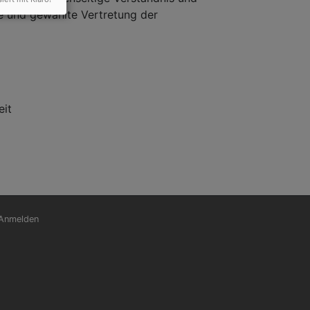
ve und gewählte Vertretung der
eit
nutzermenü
Anmelden