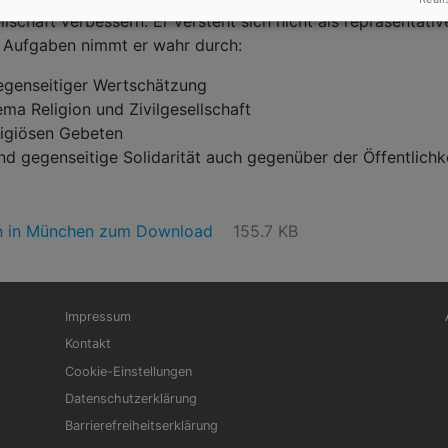
chaft verbessern. Er versteht sich nicht als repräsentati
 Aufgaben nimmt er wahr durch:
egenseitiger Wertschätzung
a Religion und Zivilgesellschaft
ligiösen Gebeten
d gegenseitige Solidarität auch gegenüber der Öffentlichk
en in München zum Download
155.7 KB
Fußbereichsmenü
Be
Impressum
Kontakt
Cookie-Einstellungen
Datenschutzerklärung
Barrierefreiheitserklärung